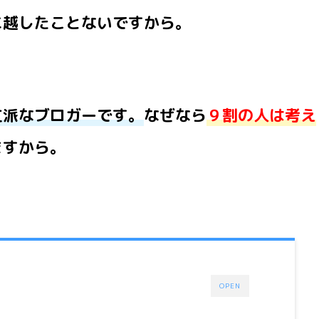
に越したことないですから。
立派なブロガーです。
なぜなら
９割の人は考え
ますから。
OPEN