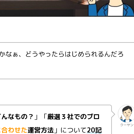
かなぁ、どうやったらはじめられるんだろ
どんなもの？
」「
厳選３社でのブロ
クーヤン
に合わせた
運営方法
」について
20記