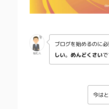
ブログを始めるのに必
しい
。
めんどくさい
で
悩む人
今はと