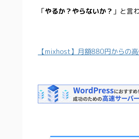
「
やるか？やらないか？
」と言
【mixhost】月額880円から