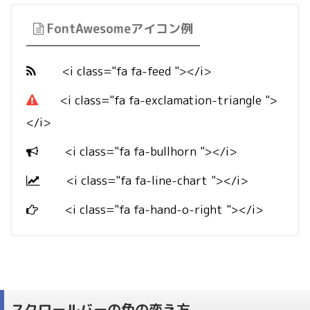
FontAwesomeアイコン例
<i class="fa fa-feed "></i>
<i class="fa fa-exclamation-triangle ">
</i>
<i class="fa fa-bullhorn "></i>
<i class="fa fa-line-chart "></i>
<i class="fa fa-hand-o-right "></i>
スクロールバーの色の変え方