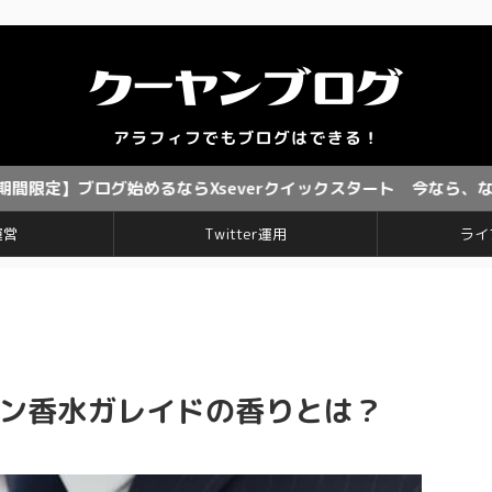
グ始めるならXseverクイックスタート 今なら、なんと！ お
運営
Twitter運用
ライ
モン香水ガレイドの香りとは？